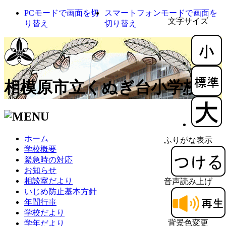
PCモードで画面を切
スマートフォンモードで画面を
文字サイズ
り替え
切り替え
相模原市立くぬぎ台小学校
ホーム
ふりがな表示
学校概要
緊急時の対応
お知らせ
相談室だより
音声読み上げ
いじめ防止基本方針
年間行事
学校だより
背景色変更
学年だより