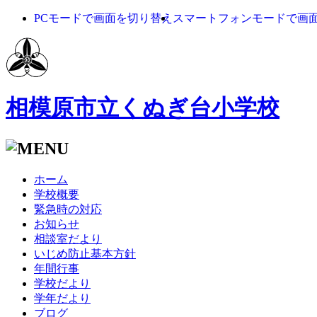
PCモードで画面を切り替え
スマートフォンモードで画
相模原市立くぬぎ台小学校
ホーム
学校概要
緊急時の対応
お知らせ
相談室だより
いじめ防止基本方針
年間行事
学校だより
学年だより
ブログ