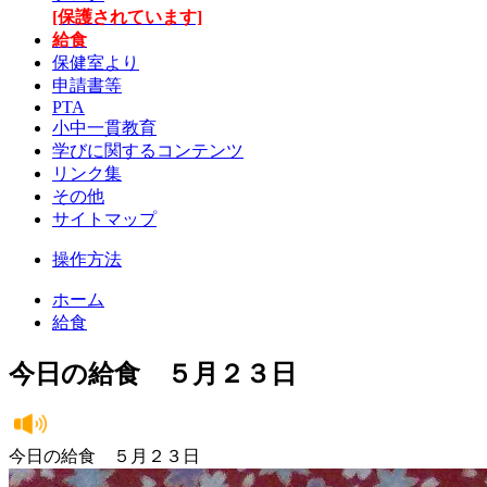
[保護されています]
給食
保健室より
申請書等
PTA
小中一貫教育
学びに関するコンテンツ
リンク集
その他
サイトマップ
操作方法
ホーム
給食
今日の給食 ５月２３日
今日の給食 ５月２３日