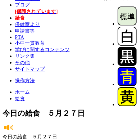
ブログ
[保護されています]
給食
保健室より
申請書等
PTA
小中一貫教育
学びに関するコンテンツ
リンク集
その他
サイトマップ
操作方法
ホーム
給食
今日の給食 ５月２７日
今日の給食 ５月２７日