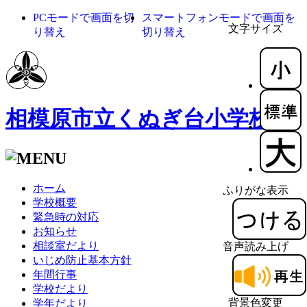
PCモードで画面を切
スマートフォンモードで画面を
文字サイズ
り替え
切り替え
相模原市立くぬぎ台小学校
ホーム
ふりがな表示
学校概要
緊急時の対応
お知らせ
相談室だより
音声読み上げ
いじめ防止基本方針
年間行事
学校だより
背景色変更
学年だより