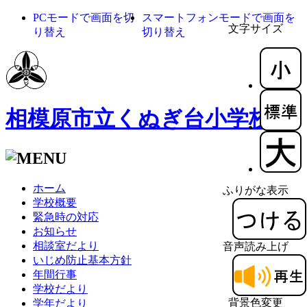
PCモードで画面を切
スマートフォンモードで画面を
文字サイズ
り替え
切り替え
相模原市立くぬぎ台小学校
ホーム
ふりがな表示
学校概要
緊急時の対応
お知らせ
相談室だより
音声読み上げ
いじめ防止基本方針
年間行事
学校だより
背景色変更
学年だより