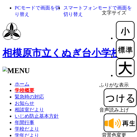
PCモードで画面を切
スマートフォンモードで画面を
文字サイズ
り替え
切り替え
相模原市立くぬぎ台小学校
ホーム
ふりがな表示
学校概要
緊急時の対応
お知らせ
相談室だより
音声読み上げ
いじめ防止基本方針
年間行事
学校だより
背景色変更
学年だより