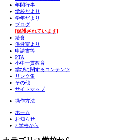
年間行事
学校だより
学年だより
ブログ
[保護されています]
給食
保健室より
申請書等
PTA
小中一貫教育
学びに関するコンテンツ
リンク集
その他
サイトマップ
操作方法
ホーム
お知らせ
2 学校から