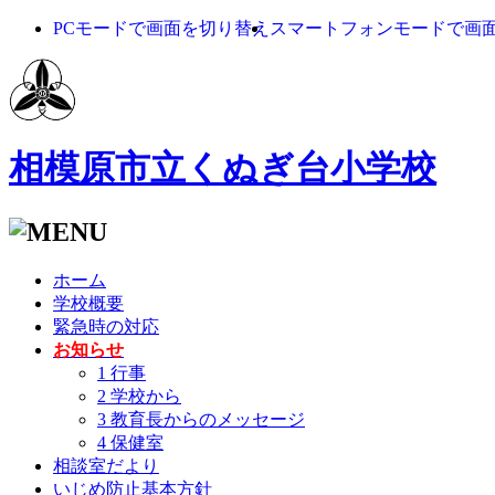
PCモードで画面を切り替え
スマートフォンモードで画
相模原市立くぬぎ台小学校
ホーム
学校概要
緊急時の対応
お知らせ
1 行事
2 学校から
3 教育長からのメッセージ
4 保健室
相談室だより
いじめ防止基本方針