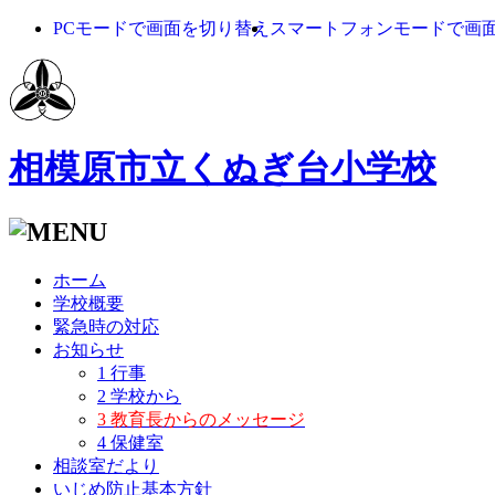
PCモードで画面を切り替え
スマートフォンモードで画
相模原市立くぬぎ台小学校
ホーム
学校概要
緊急時の対応
お知らせ
1 行事
2 学校から
3 教育長からのメッセージ
4 保健室
相談室だより
いじめ防止基本方針