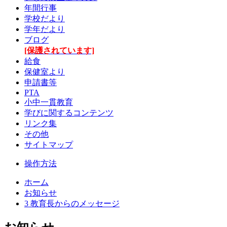
年間行事
学校だより
学年だより
ブログ
[保護されています]
給食
保健室より
申請書等
PTA
小中一貫教育
学びに関するコンテンツ
リンク集
その他
サイトマップ
操作方法
ホーム
お知らせ
3 教育長からのメッセージ