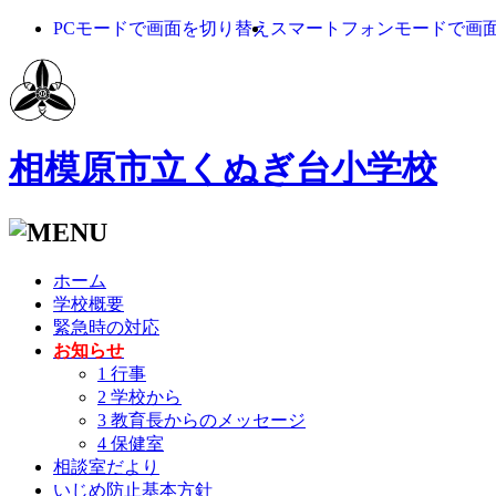
PCモードで画面を切り替え
スマートフォンモードで画
相模原市立くぬぎ台小学校
ホーム
学校概要
緊急時の対応
お知らせ
1 行事
2 学校から
3 教育長からのメッセージ
4 保健室
相談室だより
いじめ防止基本方針