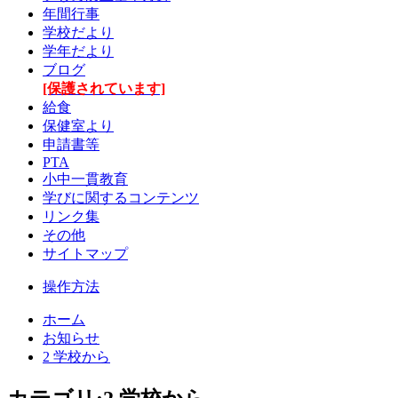
年間行事
学校だより
学年だより
ブログ
[保護されています]
給食
保健室より
申請書等
PTA
小中一貫教育
学びに関するコンテンツ
リンク集
その他
サイトマップ
操作方法
ホーム
お知らせ
2 学校から