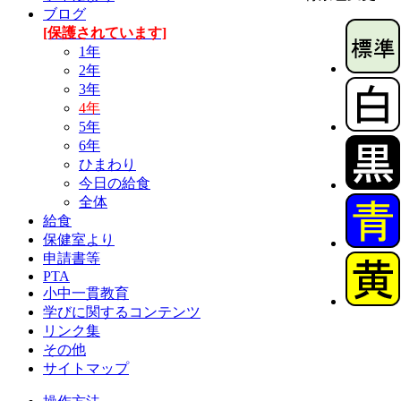
ブログ
[保護されています]
1年
2年
3年
4年
5年
6年
ひまわり
今日の給食
全体
給食
保健室より
申請書等
PTA
小中一貫教育
学びに関するコンテンツ
リンク集
その他
サイトマップ