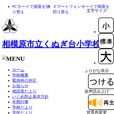
PCモードで画面を切
スマートフォンモードで画面を
文字サイズ
り替え
切り替え
相模原市立くぬぎ台小学校
ホーム
ふりがな表示
学校概要
緊急時の対応
お知らせ
相談室だより
音声読み上げ
いじめ防止基本方針
年間行事
学校だより
背景色変更
学年だより